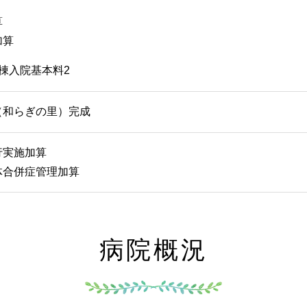
算
加算
棟入院基本料2
（和らぎの里）完成
行実施加算
体合併症管理加算
病院概況