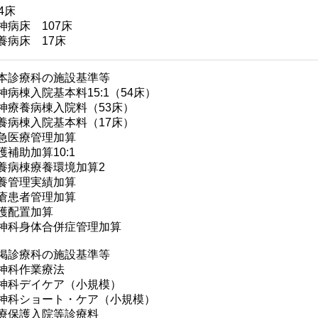
24床
神病床 107床
養病床 17床
本診療科の施設基準等
神病棟入院基本料15:1（54床）
神療養病棟入院料（53床）
養病棟入院基本料（17床）
急医療管理加算
護補助加算10:1
養病棟療養環境加算2
養管理実績加算
瘡患者管理加算
護配置加算
神科身体合併症管理加算
掲診療科の施設基準等
神科作業療法
神科デイケア（小規模）
神科ショート・ケア（小規模）
療保護入院等診療料