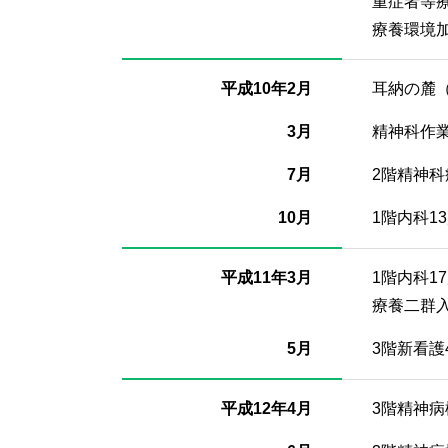
重症者等
療養環境
平成10年2月
耳納の麓
3月
精神科作
7月
2階精神科
10月
1階内科1
平成11年3月
1階内科1
療養二群入
5月
3階新看護
平成12年4月
3階精神病