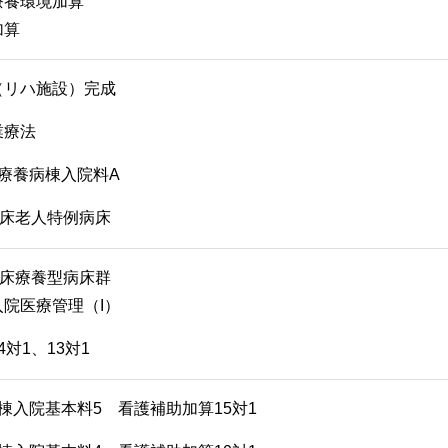
療養環境加算
加算
（リハ施設）完成
業療法
療養病棟入院料A
3床老人特例病床
7床療養型病床群
院医療管理（I）
4対1、13対1
棟入院基本料5 看護補助加算15対1