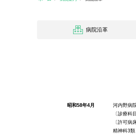
病院沿革
昭和58年4月
河内野病
〔診療科
〔許可病床
精神科3