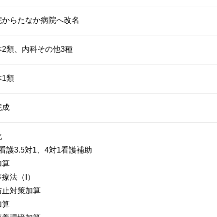
院からたなか病院へ改名
2類、内科その他3種
1類
完成
化
看護3.5対1、4対1看護補助
加算
療法（I）
防止対策加算
加算