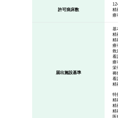
1
許可病床数
精
療
基
精
精
療
救
看
療
栄
届出施設基準
褥
看
精
特
精
精
精
医